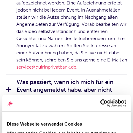
aufgezeichnet werden. Eine Aufzeichnung erfolgt
jedoch nicht bei jedem Event. In Ausnahmefällen
stellen wir die Aufzeichnung im Nachgang allen
Angemeldeten zur Verfügung. Vorab bearbeiten wir
das Video selbstverständlich und entfernen
Gesichter und Namen der Teilnehmenden, um ihre
Anonymität zu wahren. Sollten Sie Interesse an
einer Aufzeichnung haben, da Sie live nicht dabei
sein können, schreiben Sie uns gerne eine E-Mail an
service@quirinprivatbank.de
.
Was passiert, wenn ich mich für ein
Event angemeldet habe, aber nicht
teilnehmen kann?
Wenn Sie sich für ein Event angemeldet haben, aber
nicht teilnehmen können, informieren Sie uns bitte
so früh wie möglich per E-Mail an
Diese Webseite verwendet Cookies
service@quirinprivatbank.de
, damit wir Ihren Platz