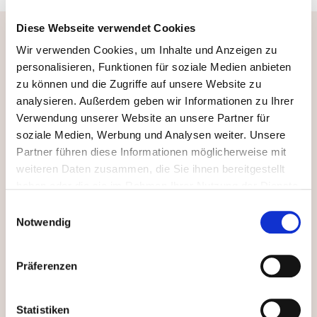
Diese Webseite verwendet Cookies
Wir verwenden Cookies, um Inhalte und Anzeigen zu
Aktuelles rund um
personalisieren, Funktionen für soziale Medien anbieten
Wirtschaft, Börse & Geldanlage
zu können und die Zugriffe auf unsere Website zu
Bleiben Sie auf dem Laufenden zu den aktuellen
analysieren. Außerdem geben wir Informationen zu Ihrer
Entwicklungen an den Kapitalmärkten und erhalten Sie
Verwendung unserer Website an unsere Partner für
wertvolle Tipps für Ihre Vermögensplanung.
soziale Medien, Werbung und Analysen weiter. Unsere
Partner führen diese Informationen möglicherweise mit
weiteren Daten zusammen, die Sie ihnen bereitgestellt
haben oder die sie im Rahmen Ihrer Nutzung der Dienste
gesammelt haben. Durch Klicken auf „Zulassen“-Buttons
Einwilligungsauswahl
willigen Sie gem. Art. 49 Abs. 1 DSGVO ein, dass auch
Notwendig
Anbieter in den USA Ihre Daten verarbeiten. Es ist
möglich, dass die übermittelten Daten durch lokale
Präferenzen
Behörden verarbeitet werden.
Zu Datenschutz
.
Statistiken