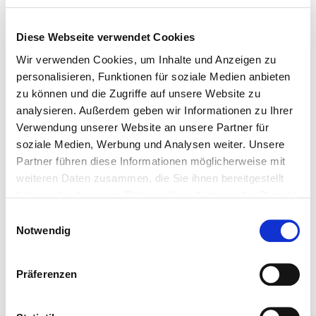
Event angemeldet habe, aber nicht
teilnehmen kann?
Diese Webseite verwendet Cookies
Wenn Sie sich für ein Event angemeldet haben, aber
Wir verwenden Cookies, um Inhalte und Anzeigen zu
nicht teilnehmen können, informieren Sie uns bitte
personalisieren, Funktionen für soziale Medien anbieten
so früh wie möglich per E-Mail an
zu können und die Zugriffe auf unsere Website zu
service@quirinprivatbank.de
, damit wir Ihren Platz
analysieren. Außerdem geben wir Informationen zu Ihrer
anderweitig vergeben können. Dies ist
Verwendung unserer Website an unsere Partner für
insbesondere bei regionalen Veranstaltungen
soziale Medien, Werbung und Analysen weiter. Unsere
wichtig. Hierfür können Sie sich auch an Ihre
Partner führen diese Informationen möglicherweise mit
Beraterin oder Ihren Berater vor Ort wenden.
weiteren Daten zusammen, die Sie ihnen bereitgestellt
haben oder die sie im Rahmen Ihrer Nutzung der Dienste
gesammelt haben. Durch Klicken auf „Zulassen“-Buttons
Einwilligungsauswahl
willigen Sie gem. Art. 49 Abs. 1 DSGVO ein, dass auch
Notwendig
Anbieter in den USA Ihre Daten verarbeiten. Es ist
möglich, dass die übermittelten Daten durch lokale
Das sagen unsere Gäste
Präferenzen
Behörden verarbeitet werden.
Zu Datenschutz
.