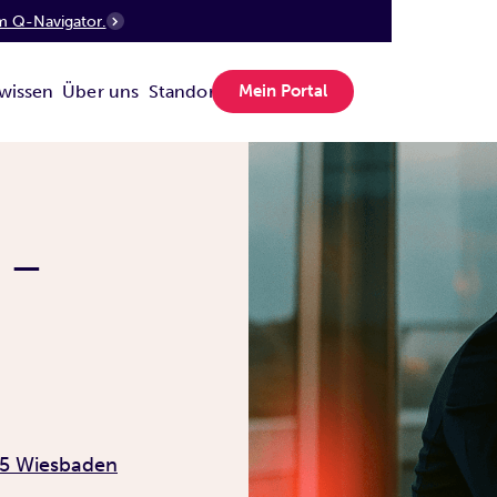
m Q-Navigator.
wissen
Über uns
Standorte
Mein Portal
 –
85 Wiesbaden