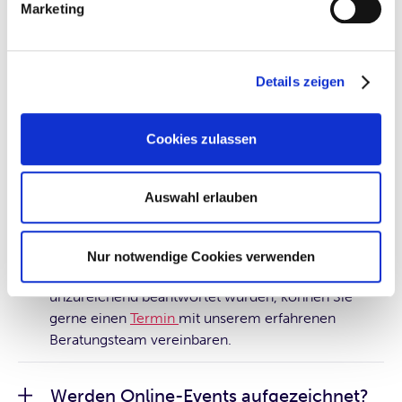
der Anmeldebestätigung bzw. dem Kalenderlink.
Marketing
Wie kann ich meine Fragen während
eines Online-Events stellen?
Details zeigen
Es gibt zwei unterschiedliche Möglichkeiten, Fragen
während eines Online-Events zu stellen. Sie können
Cookies zulassen
sich entweder mit aktiviertem Mikrofon zu Wort
melden oder im Chat Ihre Fragen einsenden. Bei
Quirin Live, unserer monatlichen
Auswahl erlauben
Anlegersprechstunde, können Sie das Q&A-Modul
nutzen. Wir versuchen, alle Fragen live im Event zu
beantworten.
Nur notwendige Cookies verwenden
Sollte es vorkommen, dass Fragen nicht oder
unzureichend beantwortet wurden, können Sie
gerne einen
Termin
mit unserem erfahrenen
Beratungsteam vereinbaren.
Werden Online-Events aufgezeichnet?