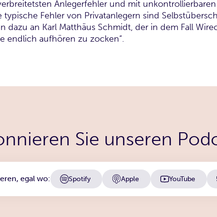
t verbreitetsten Anlegerfehler und mit unkontrollierbare
re typische Fehler von Privatanlegern sind Selbstüber
dazu an Karl Matthäus Schmidt, der in dem Fall Wireca
ute endlich aufhören zu zocken“.
nnieren Sie unseren Pod
eren, egal wo:
YouTube
Spotify
Apple