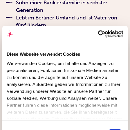
Sohn einer Bankiersfamilie in sechster
Generation
Lebt im Berliner Umland und ist Vater von
fünf Kindern
1994 gründete er mit 25 Jahren Consors,
den ersten Online-Broker Deutschlands
Gründer und CEO der Quirin Privatbank, der
Diese Webseite verwendet Cookies
ersten unabhängig beratenden Bank in
Deutschland
Wir verwenden Cookies, um Inhalte und Anzeigen zu
2013 brachte er quirion, die digitale
personalisieren, Funktionen für soziale Medien anbieten
Geldanlage der Quirin Privatbank, auf das
zu können und die Zugriffe auf unsere Website zu
analysieren. Außerdem geben wir Informationen zu Ihrer
Finanzparkett
Verwendung unserer Website an unsere Partner für
Sein Antrieb: eine faire und transparente
soziale Medien, Werbung und Analysen weiter. Unsere
Finanzberatung für alle
Partner führen diese Informationen möglicherweise mit
weiteren Daten zusammen, die Sie ihnen bereitgestellt
haben oder die sie im Rahmen Ihrer Nutzung der Dienste
gesammelt haben. Durch Klicken auf „Zulassen“-Buttons
Einwilligungsauswahl