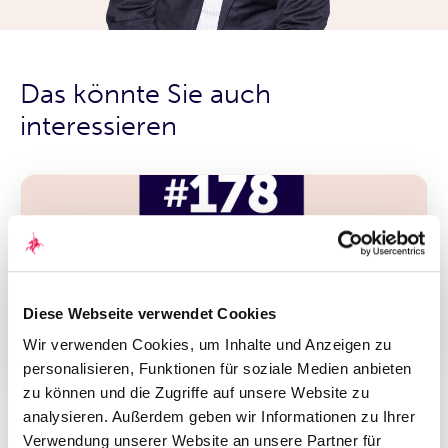
Das könnte Sie auch
interessieren
Diese Webseite verwendet Cookies
Wir verwenden Cookies, um Inhalte und Anzeigen zu
personalisieren, Funktionen für soziale Medien anbieten
Podcast Folge 178 vom 25. August
zu können und die Zugriffe auf unsere Website zu
2023: Geldanlage in Gefahr – können
analysieren. Außerdem geben wir Informationen zu Ihrer
Fonds & ETFs eigentlich pleitegehen?
Verwendung unserer Website an unsere Partner für