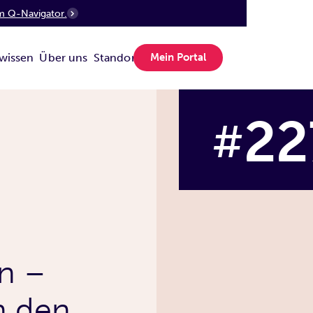
m Q-Navigator.
wissen
Über uns
Standorte
Mein Portal
22
#
n –
n den