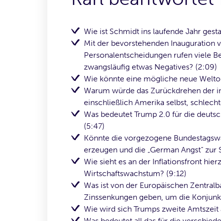
Wie ist Schmidt ins laufende Jahr gesta
Mit der bevorstehenden Inauguration 
Personalentscheidungen rufen viele Be
zwangsläufig etwas Negatives? (2:09)
Wie könnte eine mögliche neue Welto
Warum würde das Zurückdrehen der int
einschließlich Amerika selbst, schlecht
Was bedeutet Trump 2.0 für die deuts
(5:47)
Könnte die vorgezogene Bundestagsw
erzeugen und die „German Angst“ zur S
Wie sieht es an der Inflationsfront hi
Wirtschaftswachstum? (9:12)
Was ist von der Europäischen Zentralb
Zinssenkungen geben, um die Konjunkt
Wie wird sich Trumps zweite Amtszeit 
Was bedeutet all das für die verschie