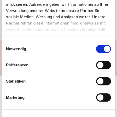
analysieren. Außerdem geben wir Informationen zu Ihrer
Verwendung unserer Website an unsere Partner für
soziale Medien, Werbung und Analysen weiter. Unsere
Partner führen diese Informationen möglicherweise mit
weiteren Daten zusammen, die Sie ihnen bereitgestellt
haben oder die sie im Rahmen Ihrer Nutzung der Dienste
gesammelt haben. Durch Klicken auf „Zulassen“-Buttons
Einwilligungsauswahl
willigen Sie gem. Art. 49 Abs. 1 DSGVO ein, dass auch
Notwendig
Eine weitere Folge zu diesem
Anbieter in den USA Ihre Daten verarbeiten. Es ist
Thema
möglich, dass die übermittelten Daten durch lokale
Präferenzen
Behörden verarbeitet werden.
Zu Datenschutz
.
Statistiken
Marketing