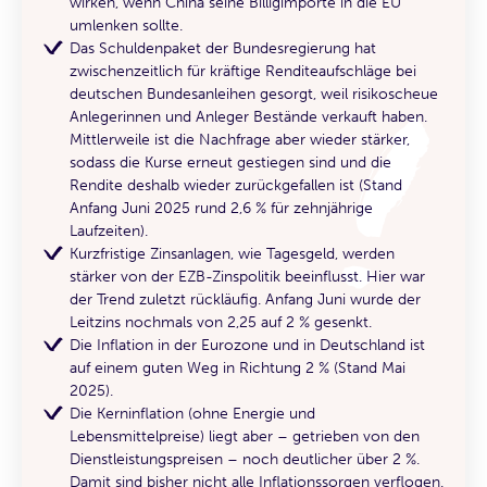
wirken, wenn China seine Billigimporte in die EU
umlenken sollte.
Das Schuldenpaket der Bundesregierung hat
zwischenzeitlich für kräftige Renditeaufschläge bei
deutschen Bundesanleihen gesorgt, weil risikoscheue
Anlegerinnen und Anleger Bestände verkauft haben.
Mittlerweile ist die Nachfrage aber wieder stärker,
sodass die Kurse erneut gestiegen sind und die
Rendite deshalb wieder zurückgefallen ist (Stand
Anfang Juni 2025 rund 2,6 % für zehnjährige
Laufzeiten).
Kurzfristige Zinsanlagen, wie Tagesgeld, werden
stärker von der EZB-Zinspolitik beeinflusst. Hier war
der Trend zuletzt rückläufig. Anfang Juni wurde der
Leitzins nochmals von 2,25 auf 2 % gesenkt.
Die Inflation in der Eurozone und in Deutschland ist
auf einem guten Weg in Richtung 2 % (Stand Mai
2025).
Die Kerninflation (ohne Energie und
Lebensmittelpreise) liegt aber – getrieben von den
Dienstleistungspreisen – noch deutlicher über 2 %.
Damit sind bisher nicht alle Inflationssorgen verflogen.