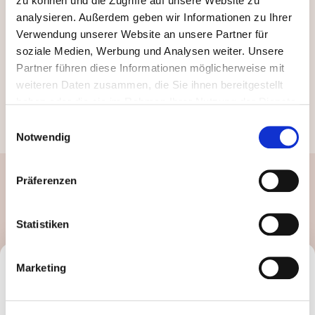
zu können und die Zugriffe auf unsere Website zu
analysieren. Außerdem geben wir Informationen zu Ihrer
Verwendung unserer Website an unsere Partner für
soziale Medien, Werbung und Analysen weiter. Unsere
Partner führen diese Informationen möglicherweise mit
weiteren Daten zusammen, die Sie ihnen bereitgestellt
haben oder die sie im Rahmen Ihrer Nutzung der Dienste
gesammelt haben. Durch Klicken auf „Zulassen“-Buttons
Einwilligungsauswahl
willigen Sie gem. Art. 49 Abs. 1 DSGVO ein, dass auch
Notwendig
Anbieter in den USA Ihre Daten verarbeiten. Es ist
möglich, dass die übermittelten Daten durch lokale
Präferenzen
Eine weitere Folge zu diesem
Behörden verarbeitet werden.
Zu Datenschutz
.
Thema
Statistiken
Marketing