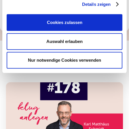
Details zeigen
Cookies zulassen
Auswahl erlauben
Das könnte Sie auch
Nur notwendige Cookies verwenden
interessieren