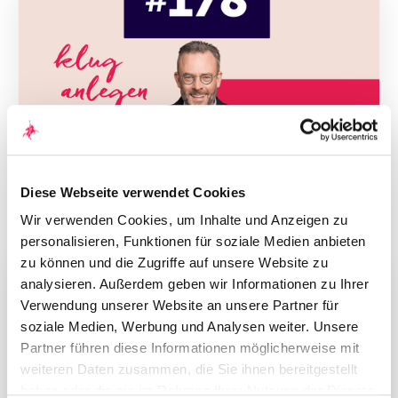
Podcast Folge 178 vom 25. August
Diese Webseite verwendet Cookies
2023: Geldanlage in Gefahr – können
Fonds & ETFs eigentlich pleitegehen?
Wir verwenden Cookies, um Inhalte und Anzeigen zu
personalisieren, Funktionen für soziale Medien anbieten
zu können und die Zugriffe auf unsere Website zu
analysieren. Außerdem geben wir Informationen zu Ihrer
Verwendung unserer Website an unsere Partner für
soziale Medien, Werbung und Analysen weiter. Unsere
Partner führen diese Informationen möglicherweise mit
weiteren Daten zusammen, die Sie ihnen bereitgestellt
haben oder die sie im Rahmen Ihrer Nutzung der Dienste