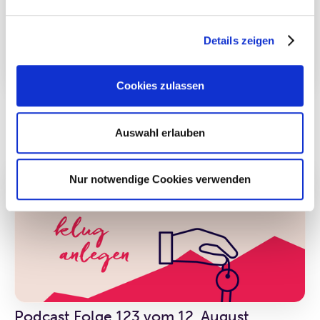
Details zeigen
Cookies zulassen
Podcast Folge 178 vom 25. August
2023: Geldanlage in Gefahr – können
Fonds & ETFs eigentlich pleitegehen?
Auswahl erlauben
Nur notwendige Cookies verwenden
Podcast Folge 123 vom 12. August