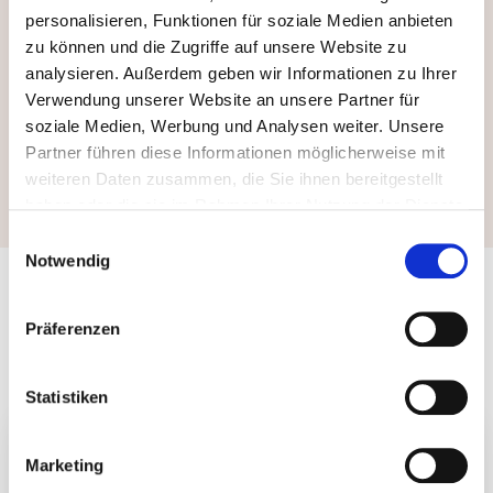
personalisieren, Funktionen für soziale Medien anbieten
zu können und die Zugriffe auf unsere Website zu
analysieren. Außerdem geben wir Informationen zu Ihrer
Verwendung unserer Website an unsere Partner für
soziale Medien, Werbung und Analysen weiter. Unsere
Partner führen diese Informationen möglicherweise mit
weiteren Daten zusammen, die Sie ihnen bereitgestellt
haben oder die sie im Rahmen Ihrer Nutzung der Dienste
gesammelt haben. Durch Klicken auf „Zulassen“-Buttons
Einwilligungsauswahl
willigen Sie gem. Art. 49 Abs. 1 DSGVO ein, dass auch
Notwendig
Anbieter in den USA Ihre Daten verarbeiten. Es ist
Das könnte Sie auch
möglich, dass die übermittelten Daten durch lokale
Präferenzen
Behörden verarbeitet werden.
Zu Datenschutz
.
interessieren
Statistiken
Marketing