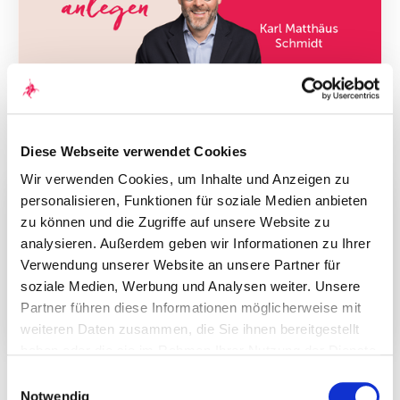
Podcast Folge 178 vom 25. August
2023: Geldanlage in Gefahr – können
Fonds & ETFs eigentlich pleitegehen?
Diese Webseite verwendet Cookies
Wir verwenden Cookies, um Inhalte und Anzeigen zu
personalisieren, Funktionen für soziale Medien anbieten
zu können und die Zugriffe auf unsere Website zu
analysieren. Außerdem geben wir Informationen zu Ihrer
Verwendung unserer Website an unsere Partner für
soziale Medien, Werbung und Analysen weiter. Unsere
Partner führen diese Informationen möglicherweise mit
weiteren Daten zusammen, die Sie ihnen bereitgestellt
haben oder die sie im Rahmen Ihrer Nutzung der Dienste
Podcast Folge 123 vom 12. August
gesammelt haben. Durch Klicken auf „Zulassen“-Buttons
Einwilligungsauswahl
2022: German Angst – gibt es sie
willigen Sie gem. Art. 49 Abs. 1 DSGVO ein, dass auch
Notwendig