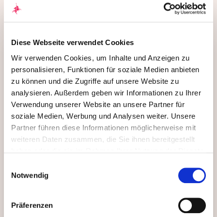
Diese Webseite verwendet Cookies
Wir verwenden Cookies, um Inhalte und Anzeigen zu
Philipp Dobbert
personalisieren, Funktionen für soziale Medien anbieten
Chefvolkswirt und Leiter
zu können und die Zugriffe auf unsere Website zu
Anlagemanagement
analysieren. Außerdem geben wir Informationen zu Ihrer
Philipp Dobbert hat den Blick fürs große Ganze. Als
Verwendung unserer Website an unsere Partner für
Chefvolkswirt der Quirin Privatbank und von
soziale Medien, Werbung und Analysen weiter. Unsere
quirion beobachtet und analysiert er
Partner führen diese Informationen möglicherweise mit
gesamtwirtschaftliche und wirtschaftspolitische
weiteren Daten zusammen, die Sie ihnen bereitgestellt
Entwicklungen – und ordnet sie so ein, dass sie für
haben oder die sie im Rahmen Ihrer Nutzung der Dienste
Anlegerinnen und Anleger greifbar werden. Als
gesammelt haben. Durch Klicken auf „Zulassen“-Buttons
Einwilligungsauswahl
Leiter Vermögensverwaltung und Mitglied des
willigen Sie gem. Art. 49 Abs. 1 DSGVO ein, dass auch
Notwendig
Anlageausschusses trägt er maßgeblich zu den
Anbieter in den USA Ihre Daten verarbeiten. Es ist
Anlageentscheidungen bei und unterstützt
möglich, dass die übermittelten Daten durch lokale
Beratung und Öffentlichkeitsarbeit beider Häuser.
Präferenzen
Behörden verarbeitet werden.
Zu Datenschutz
.
Nach seinem VWL-Studium an der Universität