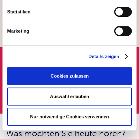
Passau und Stationen bei internationalen
Beratungsunternehmen ist er seit rund 15 Jahren
Statistiken
bei der Quirin Privatbank – und damit ein echtes
Urgestein.
Marketing
Details zeigen
Mehr Finanzwissen gibt’s in unserem
Cookies zulassen
Podcast
Jetzt reinhören
Auswahl erlauben
Nur notwendige Cookies verwenden
Was möchten Sie heute hören?