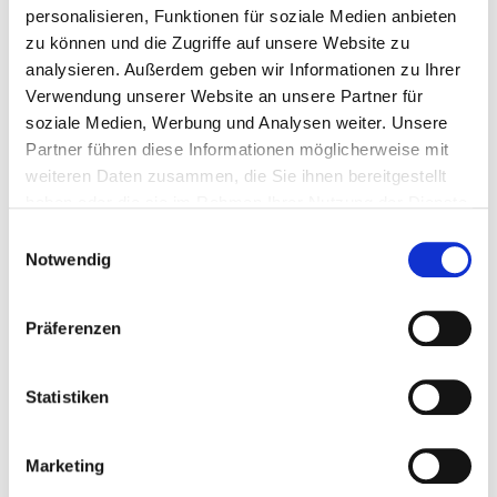
Persönliche Daten
personalisieren, Funktionen für soziale Medien anbieten
zu können und die Zugriffe auf unsere Website zu
Anrede
*
analysieren. Außerdem geben wir Informationen zu Ihrer
Verwendung unserer Website an unsere Partner für
Frau
Herr
soziale Medien, Werbung und Analysen weiter. Unsere
Akademischer Grad
Partner führen diese Informationen möglicherweise mit
weiteren Daten zusammen, die Sie ihnen bereitgestellt
haben oder die sie im Rahmen Ihrer Nutzung der Dienste
Vorname
*
gesammelt haben. Durch Klicken auf „Zulassen“-Buttons
Einwilligungsauswahl
willigen Sie gem. Art. 49 Abs. 1 DSGVO ein, dass auch
Notwendig
Anbieter in den USA Ihre Daten verarbeiten. Es ist
Nachname
*
möglich, dass die übermittelten Daten durch lokale
Präferenzen
Behörden verarbeitet werden.
Zu Datenschutz
.
E-Mail
*
Statistiken
Telefon
*
Marketing