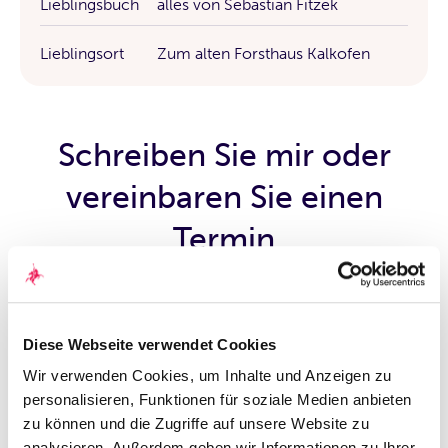
Lieblingsbuch
alles von Sebastian Fitzek
Lieblingsort
Zum alten Forsthaus Kalkofen
Schreiben Sie mir oder
vereinbaren Sie einen
Termin
Persönliche Daten
Diese Webseite verwendet Cookies
Wir verwenden Cookies, um Inhalte und Anzeigen zu
Anrede
*
personalisieren, Funktionen für soziale Medien anbieten
Frau
Herr
zu können und die Zugriffe auf unsere Website zu
Akademischer Grad
analysieren. Außerdem geben wir Informationen zu Ihrer