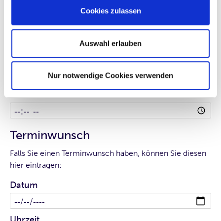
Cookies zulassen
Rückruf
Bitte tragen Sie Ihren Rückruf-Wunsch ein:
Auswahl erlauben
Datum
Nur notwendige Cookies verwenden
Uhrzeit
Terminwunsch
Falls Sie einen Terminwunsch haben, können Sie diesen
hier eintragen:
Datum
Uhrzeit