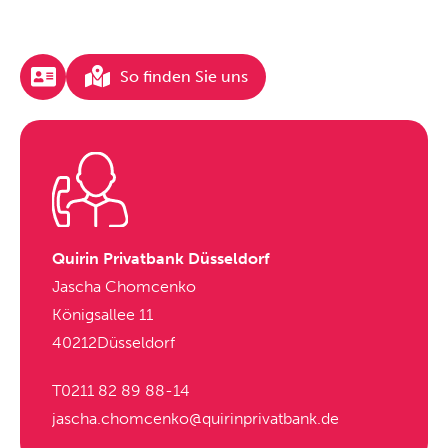
So finden Sie uns
Quirin Privatbank Düsseldorf
Jascha Chomcenko
Königsallee 11
40212
Düsseldorf
T
0211 82 89 88-14
jascha.chomcenko@quirinprivatbank.de