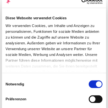
Schreiben Sie mir oder
Diese Webseite verwendet Cookies
vereinbaren Sie einen
Wir verwenden Cookies, um Inhalte und Anzeigen zu
personalisieren, Funktionen für soziale Medien anbieten
Termin
zu können und die Zugriffe auf unsere Website zu
analysieren. Außerdem geben wir Informationen zu Ihrer
Verwendung unserer Website an unsere Partner für
soziale Medien, Werbung und Analysen weiter. Unsere
Persönliche Daten
Partner führen diese Informationen möglicherweise mit
weiteren Daten zusammen, die Sie ihnen bereitgestellt
Anrede
*
haben oder die sie im Rahmen Ihrer Nutzung der Dienste
Frau
Herr
gesammelt haben. Durch Klicken auf „Zulassen“-Buttons
Einwilligungsauswahl
willigen Sie gem. Art. 49 Abs. 1 DSGVO ein, dass auch
Notwendig
Akademischer Grad
Anbieter in den USA Ihre Daten verarbeiten. Es ist
möglich, dass die übermittelten Daten durch lokale
Präferenzen
Behörden verarbeitet werden.
Zu Datenschutz
.
Vorname
*