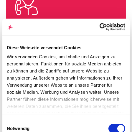
Für alle Unternehmer und Investoren, die
noch etwas vorhaben
Sebastian Droste
Schillerstraße 20
Diese Webseite verwendet Cookies
60313
Frankfurt am Main
Wir verwenden Cookies, um Inhalte und Anzeigen zu
personalisieren, Funktionen für soziale Medien anbieten
T
+49 (0)69 247 50 49-26
zu können und die Zugriffe auf unsere Website zu
Sebastian.Droste@quirinprivatbank.de
analysieren. Außerdem geben wir Informationen zu Ihrer
Verwendung unserer Website an unsere Partner für
soziale Medien, Werbung und Analysen weiter. Unsere
Partner führen diese Informationen möglicherweise mit
weiteren Daten zusammen, die Sie ihnen bereitgestellt
Steckbrief
haben oder die sie im Rahmen Ihrer Nutzung der Dienste
gesammelt haben. Durch Klicken auf „Zulassen“-Buttons
Einwilligungsauswahl
willigen Sie gem. Art. 49 Abs. 1 DSGVO ein, dass auch
Notwendig