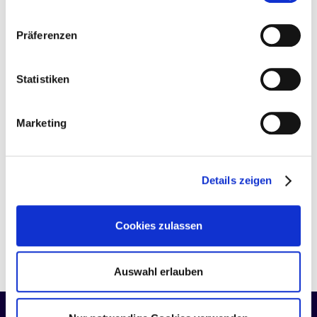
Anbieter in den USA Ihre Daten verarbeiten. Es ist
Ausbildung
Studium der
möglich, dass die übermittelten Daten durch lokale
Betriebswirtschaftslehre und
Präferenzen
Behörden verarbeitet werden.
Zu Datenschutz
.
Finance (Frankfurt School of
Finance & Management University
Statistiken
of California Riverside), Saïd
Business School, University of
Oxford
Marketing
Freizeit
Gemeinde, Wandern, Sport,
Investments
Details zeigen
Lieblingsfilm
„The Chosen“
Cookies zulassen
Auswahl erlauben