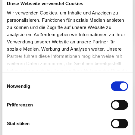
Diese Webseite verwendet Cookies
Wir verwenden Cookies, um Inhalte und Anzeigen zu
personalisieren, Funktionen für soziale Medien anbieten
zu können und die Zugriffe auf unsere Website zu
analysieren. Außerdem geben wir Informationen zu Ihrer
Verwendung unserer Website an unsere Partner für
Do., 21.04.2022
soziale Medien, Werbung und Analysen weiter. Unsere
8. „Quirin Champions“-Konferenz setzt
Partner führen diese Informationen möglicherweise mit
Fokus auf erfolgreiche Small- und Mid-
weiteren Daten zusammen, die Sie ihnen bereitgestellt
Cap-Unternehmen
haben oder die sie im Rahmen Ihrer Nutzung der Dienste
gesammelt haben. Durch Klicken auf „Zulassen“-Buttons
Einwilligungsauswahl
willigen Sie gem. Art. 49 Abs. 1 DSGVO ein, dass auch
Notwendig
Anbieter in den USA Ihre Daten verarbeiten. Es ist
möglich, dass die übermittelten Daten durch lokale
Präferenzen
Behörden verarbeitet werden.
Zu Datenschutz
.
Statistiken