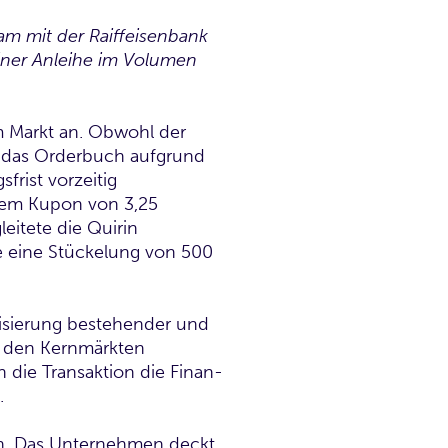
m mit der Raiffeisen­bank
iner Anleihe im Vo­lumen
 Markt an. Obwohl der
e das Orderbuch aufgrund
rist vorzeitig
inem Kupon von 3,25
eitete die Quirin
ie eine Stückelung von 500
isierung bestehender und
n den Kernmärkten
h die Transaktion die Finan­
.
ien. Das Unternehmen deckt