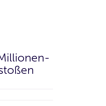
illionen-
estoßen