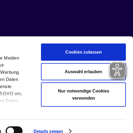
Cookies zulassen
le Medien
ir
Auswahl erlauben
, Werbung
ren Daten
ienste
Nur notwendige Cookies
 DSGVO ein,
verwenden
ten Daten
Impressum
Datenschutz
Hinweisgebersystem
FAQ zum HGS
g
Details zeigen