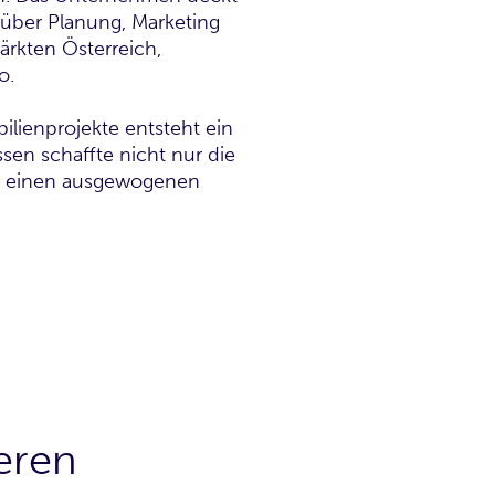
ber Planung, Marketing
rkten Ös­terreich,
o.
ilienprojekte entsteht ein
ssen schaffte nicht nur die
ch einen ausgewo­genen
eren