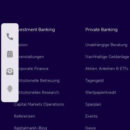
Investment Banking
Private Banking
Kontakt aufnehmen
(inkl. Rückruf)
Mission
Unabhängige Beratung
Termin vereinbaren
Veranstaltungen
Nachhaltige Geldanlage
Corporate Finance
Aktien, Anleihen & ETFs
Newsletter anmelden
Institutionelle Betreuung
Tagesgeld
KI-Vermögensberater
Institutionelles Research
Wertpapierkredit
Capital Markets Operations
Sparplan
Referenzen
Events
Kapitalmarkt-Blog
News