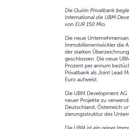
Die Quirin Privatbank begl
International die UBM Deve
von EUR 150 Mio.
Die neue Unternehmensanl
Immobilienentwickler die A
der starken Überzeichnung 
geschlossen. Die neue UBM
Prozent per annum bestückt
Privatbank als Joint Lead 
Euro aufweist.
Die UBM Development AG pl
neuer Projekte zu verwende
Deutsch­land, Österreich un
zierungsstruktur des Unter
Die UBM ist ein reiner Imm