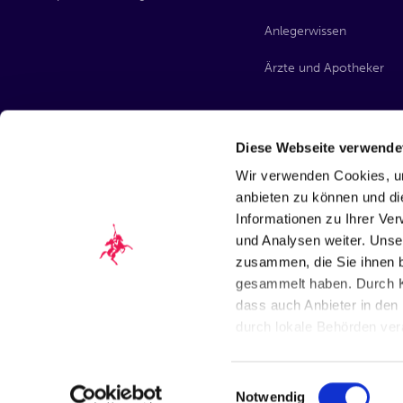
Anlegerwissen
Ärzte und Apotheker
Diese Webseite verwende
Wir verwenden Cookies, um
anbieten zu können und di
Informationen zu Ihrer Ve
und Analysen weiter. Unse
zusammen, die Sie ihnen b
gesammelt haben. Durch Kl
dass auch Anbieter in den 
durch lokale Behörden ver
Einwilligungsauswahl
©
2026
Quirin Privatbank
ETR: QB7
BIC: QUBKDEBBXXX
Notwendig