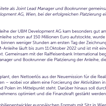
eitete als Joint Lead Mana­ger und Bookrunner gemeinsa
lopment AG, Wien, bei der erfolgreichen Platzierung e
eihe der UBM Develop­ment AG kam besonders gut am
nleihe schon auf 150 Millionen Euro aufstockte, wurd
binnen weniger Stunden am ersten Tag der Zeichnungsf
-Anleihe läuft bis zum 11.Oktober 2022 und ist mit e
. Gemeinsam mit der Raiffeisenbank International begl
Manager und Bookrunner die Platzierung der Anleihe, d
ant, den Nettoerlös aus der Neuemission für die Real
n – wobei vor allem eine Forcierung der Aktivitäten i
d Polen im Mittelpunkt steht. Darüber hinaus soll durc
nehmens optimiert und die Finanzkraft gestärkt werden
obilienentwickler europä­ischen Formats mit Sitz in W