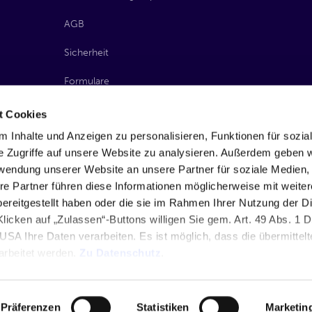
AGB
Sicherheit
Formulare
Barrierefreiheit
t Cookies
 Inhalte und Anzeigen zu personalisieren, Funktionen für sozia
PSD2-Testumgebung
e Zugriffe auf unsere Website zu analysieren. Außerdem geben w
PSD2-Portal
rwendung unserer Website an unsere Partner für soziale Medien
re Partner führen diese Informationen möglicherweise mit weite
Cookie Management
ereitgestellt haben oder die sie im Rahmen Ihrer Nutzung der D
icken auf „Zulassen“-Buttons willigen Sie gem. Art. 49 Abs. 1
USA Ihre Daten verarbeiten. Es ist möglich, dass die übermittel
arbeitet werden.
Zu Datenschutz
.
Präferenzen
Statistiken
Marketin