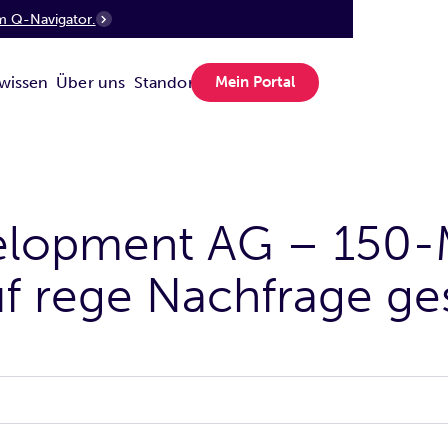
m Q-Navigator.
wissen
Über uns
Standorte
Mein Portal
lopment AG – 150-M
uf rege Nachfrage g