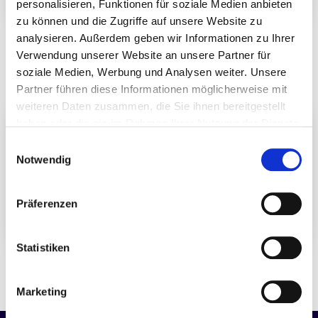
personalisieren, Funktionen für soziale Medien anbieten
zu können und die Zugriffe auf unsere Website zu
Do., 21.04.2022
8. „Quirin Champions“-Konferenz setzt
analysieren. Außerdem geben wir Informationen zu Ihrer
Fokus auf erfolgreiche Small- und Mid-
Verwendung unserer Website an unsere Partner für
Cap-Unternehmen
soziale Medien, Werbung und Analysen weiter. Unsere
Partner führen diese Informationen möglicherweise mit
weiteren Daten zusammen, die Sie ihnen bereitgestellt
haben oder die sie im Rahmen Ihrer Nutzung der Dienste
gesammelt haben. Durch Klicken auf „Zulassen“-Buttons
Einwilligungsauswahl
willigen Sie gem. Art. 49 Abs. 1 DSGVO ein, dass auch
Notwendig
Anbieter in den USA Ihre Daten verarbeiten. Es ist
möglich, dass die übermittelten Daten durch lokale
Präferenzen
Behörden verarbeitet werden.
Zu Datenschutz
.
Statistiken
Fr., 15.10.2021
Mehr Markt wagen? Ja, bitte!
Marketing