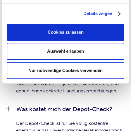
Was kann ich vom Depot-Check
Details zeigen
konkret erwarten?
Wir nehmen Ihr Anlageverhalten objektiv unter die
Cookies zulassen
Lupe und bewerten dieses in Form eines
professionellen Gutachtens. Dafür prüfen wir Ihr
Depot – egal ob Aktien, Fonds, Anleihen oder ETFs
Auswahl erlauben
– sowie Ihren Cash-Bestand durch einen
wissenschaftlichen Effizienztest. Anschließend
erläutern wir Ihnen die Ergebnisse in einem
Nur notwendige Cookies verwenden
persönlichen Beratungsgespräch (telefonisch, per
Video oder vor Ort – ganz wie Sie möchten) und
geben Ihnen konkrete Handlungsempfehlungen.
Was kostet mich der Depot-Check?
Der Depot-Check ist für Sie völlig kostenfrei,
ebenso wie das unverbindliche Beratungsgespräch.