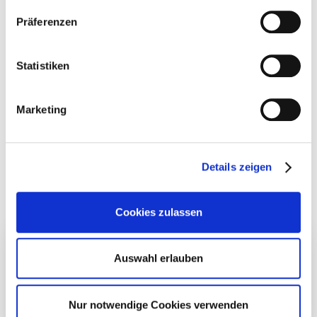
möglich, dass die übermittelten Daten durch lokale
Präferenzen
Behörden verarbeitet werden.
Zu Datenschutz
.
kathrin.kleinjung@quirinprivatbank.de
Statistiken
Zurück
Marketing
Das könnte Sie auch
Details zeigen
interessieren
Cookies zulassen
Auswahl erlauben
Nur notwendige Cookies verwenden