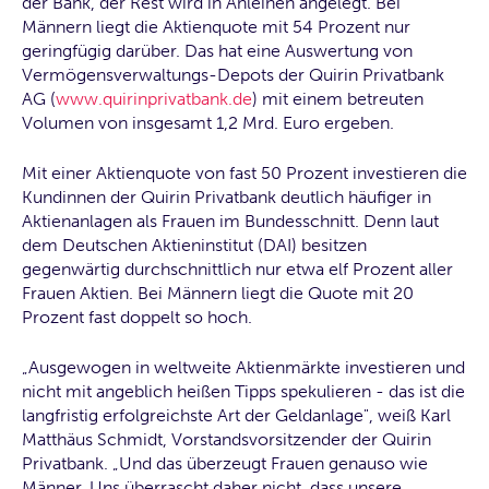
der Bank, der Rest wird in Anleihen angelegt. Bei
Männern liegt die Aktienquote mit 54 Prozent nur
geringfügig darüber. Das hat eine Auswertung von
Vermögensverwaltungs-Depots der Quirin Privatbank
AG (
www.quirinprivatbank.de
) mit einem betreuten
Volumen von insgesamt 1,2 Mrd. Euro ergeben.
Mit einer Aktienquote von fast 50 Prozent investieren die
Kundinnen der Quirin Privatbank deutlich häufiger in
Aktienanlagen als Frauen im Bundesschnitt. Denn laut
dem Deutschen Aktieninstitut (DAI) besitzen
gegenwärtig durchschnittlich nur etwa elf Prozent aller
Frauen Aktien. Bei Männern liegt die Quote mit 20
Prozent fast doppelt so hoch.
„Ausgewogen in weltweite Aktienmärkte investieren und
nicht mit angeblich heißen Tipps spekulieren - das ist die
langfristig erfolgreichste Art der Geldanlage", weiß Karl
Matthäus Schmidt, Vorstandsvorsitzender der Quirin
Privatbank. „Und das überzeugt Frauen genauso wie
Männer. Uns überrascht daher nicht, dass unsere