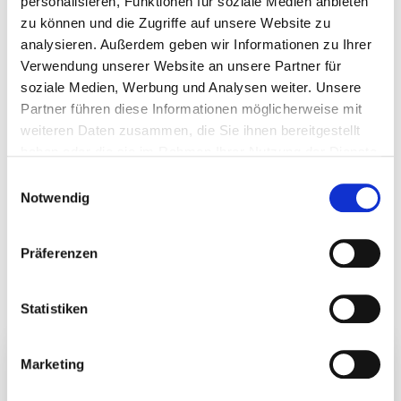
personalisieren, Funktionen für soziale Medien anbieten
zu können und die Zugriffe auf unsere Website zu
Quirin Privatbank AG
analysieren. Außerdem geben wir Informationen zu Ihrer
Kurfürstendamm 119 in 10711 Berlin
Verwendung unserer Website an unsere Partner für
soziale Medien, Werbung und Analysen weiter. Unsere
Partner führen diese Informationen möglicherweise mit
E-Mail: janine.pentzold@quirinprivatbank.de
weiteren Daten zusammen, die Sie ihnen bereitgestellt
haben oder die sie im Rahmen Ihrer Nutzung der Dienste
gesammelt haben. Durch Klicken auf „Zulassen“-Buttons
Zurück
Einwilligungsauswahl
willigen Sie gem. Art. 49 Abs. 1 DSGVO ein, dass auch
Notwendig
Anbieter in den USA Ihre Daten verarbeiten. Es ist
möglich, dass die übermittelten Daten durch lokale
Das könnte Sie auch
Präferenzen
Behörden verarbeitet werden.
Zu Datenschutz
.
interessieren
Statistiken
Marketing