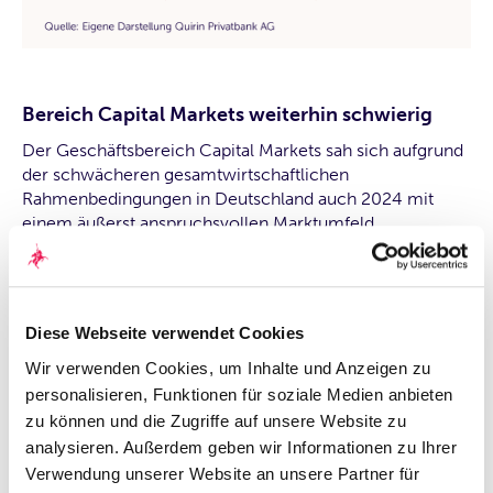
Bereich Capital Markets weiterhin schwierig
Der Geschäftsbereich Capital Markets sah sich aufgrund
der schwächeren gesamtwirtschaftlichen
Rahmenbedingungen in Deutschland auch 2024 mit
einem äußerst anspruchsvollen Marktumfeld
konfrontiert.
„Auch wenn wir es uns anders gewünscht hätten: Wie in
den Vorjahren war das wirtschaftliche Umfeld von
Diese Webseite verwendet Cookies
großen Unsicherheiten in Europa geprägt. Das hat
Wir verwenden Cookies, um Inhalte und Anzeigen zu
Kapitalmarkttransaktionen insbesondere für unsere
Kunden im Small- und Mid-Cap-Bereich auch 2024
personalisieren, Funktionen für soziale Medien anbieten
deutlich erschwert und teilweise unmöglich gemacht“,
zu können und die Zugriffe auf unsere Website zu
erklärt Johannes Eismann, CFO und Vorstand Capital
analysieren. Außerdem geben wir Informationen zu Ihrer
Markets der Quirin Privatbank. „Ich setze nun auf erste
Verwendung unserer Website an unsere Partner für
konkrete Maßnahmen unserer neuen Bundesregierung,