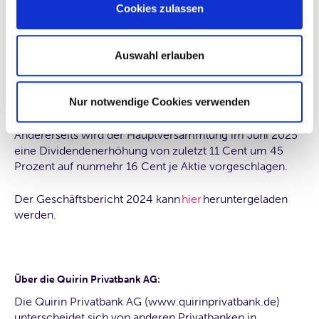
Cookies zulassen
Auswahl erlauben
Deutliche Erhöhung der Dividende geplan
t
Auch die Aktionäre sollen am unternehmerischen
Nur notwendige Cookies verwenden
Wachstum beteiligt werden. Das gute Ergebnis soll
einerseits der Stärkung der Gewinnrücklagen dienen.
Andererseits wird der Hauptversammlung im Juni 2025
eine Dividendenerhöhung von zuletzt 11 Cent um 45
Prozent auf nunmehr 16 Cent je Aktie vorgeschlagen.
Der Geschäftsbericht 2024 kann
hier
heruntergeladen
werden.
Über die Quirin Privatbank AG:
Die Quirin Privatbank AG (www.quirinprivatbank.de)
unterscheidet sich von anderen Privatbanken in