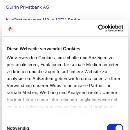
Quirin Privatbank AG
Kurfürstendamm 119 in 10711 Berlin
E-Mail: janine.pentzold@quirinprivatbank.de
Diese Webseite verwendet Cookies
Zurück
Wir verwenden Cookies, um Inhalte und Anzeigen zu
personalisieren, Funktionen für soziale Medien anbieten
zu können und die Zugriffe auf unsere Website zu
Das könnte Sie auch
analysieren. Außerdem geben wir Informationen zu Ihrer
Verwendung unserer Website an unsere Partner für
interessieren
soziale Medien, Werbung und Analysen weiter. Unsere
Partner führen diese Informationen möglicherweise mit
weiteren Daten zusammen, die Sie ihnen bereitgestellt
haben oder die sie im Rahmen Ihrer Nutzung der Dienste
gesammelt haben. Durch Klicken auf „Zulassen“-Buttons
Einwilligungsauswahl
willigen Sie gem. Art. 49 Abs. 1 DSGVO ein, dass auch
Notwendig