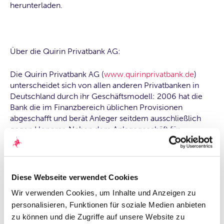
herunterladen.
Über die Quirin Privatbank AG:
Die Quirin Privatbank AG (
www.quirinprivatbank.de
)
unterscheidet sich von allen anderen Privatbanken in
Deutschland durch ihr Geschäftsmodell: 2006 hat die
Bank die im Finanzbereich üblichen Provisionen
abgeschafft und berät Anleger seitdem ausschließlich
gegen Honorar. Neben dem Anlagegeschäft für
Privatkunden wird der Unternehmenserfolg durch einen
zweiten Geschäftsbereich getragen, die Beratung
mittelständischer Unternehmen bei
Finanzierungsmaßnahmen auf Eigen- und
Diese Webseite verwendet Cookies
Fremdkapitalbasis (Kapitalmarktgeschäft). Die Quirin
Wir verwenden Cookies, um Inhalte und Anzeigen zu
Privatbank ist 1998 gegründet worden und hat ihren
personalisieren, Funktionen für soziale Medien anbieten
Hauptsitz in Berlin. Das Institut betreut gegenwärtig
mehr als 3 Milliarden Euro an Kundenvermögen. Im
zu können und die Zugriffe auf unsere Website zu