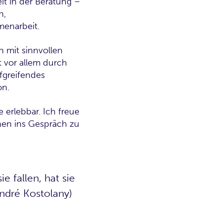
t in der Beratung –
n,
menarbeit.
en mit sinnvollen
t vor allem durch
efgreifendes
on.
 erlebbar. Ich freue
nen ins Gespräch zu
e fallen, hat sie
André Kostolany)