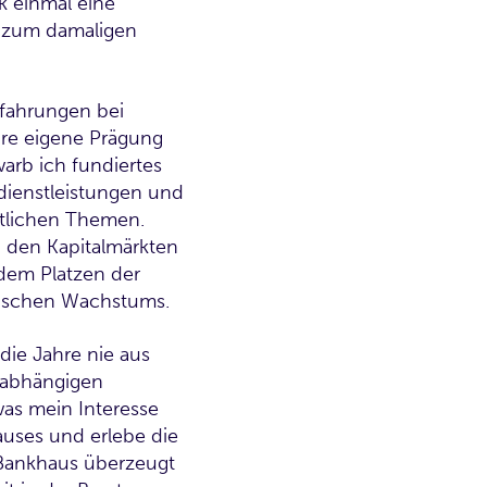
k einmal eine
h zum damaligen
rfahrungen bei
ihre eigene Prägung
arb ich fundiertes
dienstleistungen und
ftlichen Themen.
n den Kapitalmärkten
 dem Platzen der
ischen Wachstums.
 die Jahre nie aus
unabhängigen
was mein Interesse
auses und erlebe die
 Bankhaus überzeugt