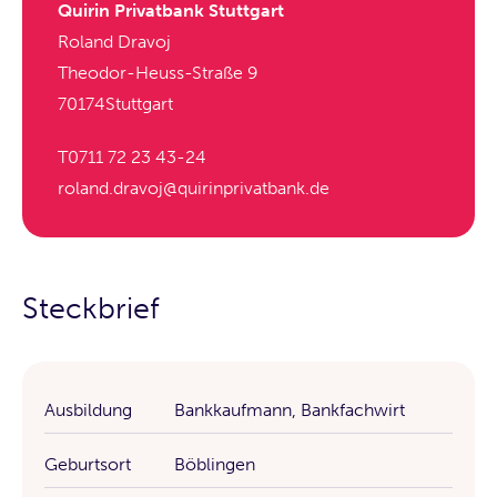
Quirin Privatbank Stuttgart
Roland Dravoj
Theodor-Heuss-Straße 9
70174
Stuttgart
T
0711 72 23 43-24
roland.dravoj@quirinprivatbank.de
Steckbrief
Ausbildung
Bankkaufmann, Bankfachwirt
Geburtsort
Böblingen