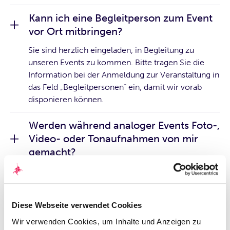
Kann ich eine Begleitperson zum Event
vor Ort mitbringen?
Sie sind herzlich eingeladen, in Begleitung zu
unseren Events zu kommen. Bitte tragen Sie die
Information bei der Anmeldung zur Veranstaltung in
das Feld „Begleitpersonen“ ein, damit wir vorab
disponieren können.
Werden während analoger Events Foto-,
Video- oder Tonaufnahmen von mir
gemacht?
Wir informieren Sie vor jedem Event – bereits mit
der Einladung –, ob Fotos und Videos auf dem
Event gemacht werden. Diese nutzen wir, um über
Diese Webseite verwendet Cookies
die Veranstaltung zu berichten (Presse, Website und
Social Media). Sollten Sie das nicht wünschen, ist
Wir verwenden Cookies, um Inhalte und Anzeigen zu