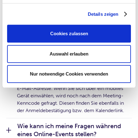
Zutun ganz einfach möglich und auch unsere
Details zeigen
Empfehlung. Zur Teilnahme am Smartphone oder
Tablet benötigen Sie die Zoom-App, die Sie vorab
kostenlos im
Apple App Store
oder
Google Play
Cookies zulassen
Store
erhalten.
Den Link zur Veranstaltung und die Zugangsdaten
Auswahl erlauben
senden wir Ihnen nach erfolgreicher Anmeldung
automatisch an Ihre angegebene E-Mail-Adresse.
Für den Online-Zutritt benötigen Sie den
Nur notwendige Cookies verwenden
Zugangslink, in einigen Fällen Ihren Namen und Ihre
E-Mail-Adresse. Wenn Sie sich über ein mobiles
Gerät einwählen, wird noch nach dem Meeting-
Kenncode gefragt. Diesen finden Sie ebenfalls in
der Anmeldebestätigung bzw. dem Kalenderlink.
Wie kann ich meine Fragen während
eines Online-Events stellen?