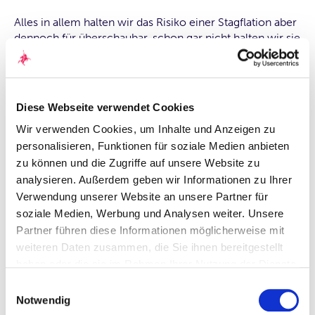
Alles in allem halten wir das Risiko einer Stagflation aber
dennoch für überschaubar, schon gar nicht halten wir sie
für bereits begonnen, wie es teilweise bereits von
renommierten Ökonomen verkündet wird.
Fazit
Diese Webseite verwendet Cookies
Wir verwenden Cookies, um Inhalte und Anzeigen zu
Die derzeitige konjunkturelle Lage weltweit ist durchaus
personalisieren, Funktionen für soziale Medien anbieten
ernst. Wir sind aber weiterhin davon überzeugt, dass
zu können und die Zugriffe auf unsere Website zu
Wirtschaft und Gesellschaft in der Lage sind, sich auch
analysieren. Außerdem geben wir Informationen zu Ihrer
auf derartig widrige Rahmenbedingungen einzustellen.
Verwendung unserer Website an unsere Partner für
Die marktwirtschaftliche Ordnung bleibt dafür das
soziale Medien, Werbung und Analysen weiter. Unsere
Instrument schlechthin. Unser Wirtschaftskreislauf passt
Partner führen diese Informationen möglicherweise mit
sich an und bringt Innovationen hervor. Nicht zuletzt die
weiteren Daten zusammen, die Sie ihnen bereitgestellt
aktuell starke Signalwirkung der Preisveränderungen
haben oder die sie im Rahmen Ihrer Nutzung der Dienste
bewirkt genau das. Ein Zurück zu einem „So war es mal
gesammelt haben. Durch Klicken auf „Zulassen“-Buttons
und hat funktioniert“ ist letztlich gar nicht notwendig.
Einwilligungsauswahl
willigen Sie gem. Art. 49 Abs. 1 DSGVO ein, dass auch
Notwendig
Das marktwirtschaftliche System selbst sorgt dafür – wir
Anbieter in den USA Ihre Daten verarbeiten. Es ist