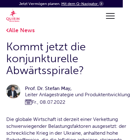
Jetzt Vermögen planen.
Mit dem Q-Navigator.
Alle News
Kommt jetzt die
konjunkturelle
Abwärtsspirale?
Prof. Dr. Stefan May
,
Leiter Anlagestrategie und Produktentwicklung
Fr., 08.07.2022
Die globale Wirtschaft ist derzeit einer Verkettung
schwerwiegender Belastungsfaktoren ausgesetzt: der
schreckliche Krieg in der Ukraine, anhaltend hohe
Rohstoffpreise, die die Inflation anheizen, steigende