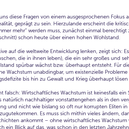
ns diese Fragen von einem ausgesprochenen Fokus auf 
lität, geprägt zu sein. Hierzulande erscheint die krit
„immer mehr“ werden muss, zunächst einmal berechtigt 
chnitt) schon heute über einen hohen Wohlstand.
ve auf die weltweite Entwicklung lenken, zeigt sich: E
chen, die in ihnen leben), die ein sehr großes und seh
stand spürbar wächst bzw. überhaupt entsteht. Für die
liche Wachstum unabdingbar, um existenzielle Problem
sdefizite bis hin zu Gewalt und Krieg überhaupt lösen
t falsch: Wirtschaftliches Wachstum ist keinesfalls ein 
 natürlich nachhaltiger vonstattengehen als in den v
ng und nicht wie bislang so oft nur korrupten Eliten in
zugutekommen. Es muss sich mithin vieles ändern, dam
schichten ankommt – ohne wirtschaftliches Wachstum wi
ch ein Blick auf das, was schon in den letzten Jahrzeh