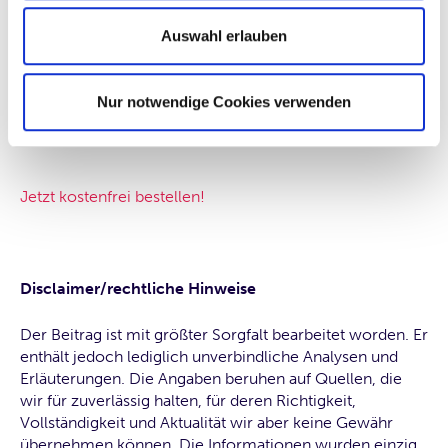
Nur wenige Anlegende sind sich bewusst, dass es neben
Auswahl erlauben
schädlichen Risiken auch konstruktive Risiken gibt und
dass ein kluges Anlagemanagement zwischen beiden zu
unterscheiden weiß. Unsere Studie „Dimensionen
Nur notwendige Cookies verwenden
unsystematischen Risikos“ beantwortet in diesem
Zusammenhang folgende Fragen:
Jetzt kostenfrei bestellen!
Disclaimer/rechtliche Hinweise
Der Beitrag ist mit größter Sorgfalt bearbeitet worden. Er
enthält jedoch lediglich unverbindliche Analysen und
Erläuterungen. Die Angaben beruhen auf Quellen, die
wir für zuverlässig halten, für deren Richtigkeit,
Vollständigkeit und Aktualität wir aber keine Gewähr
übernehmen können. Die Informationen wurden einzig