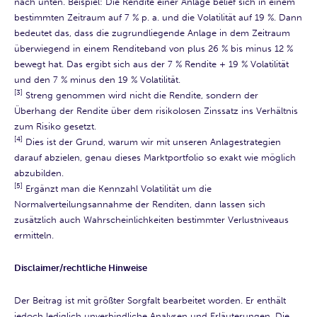
nach unten. Beispiel: Die Rendite einer Anlage belief sich in einem
bestimmten Zeitraum auf 7 % p. a. und die Volatilität auf 19 %. Dann
bedeutet das, dass die zugrundliegende Anlage in dem Zeitraum
überwiegend in einem Renditeband von plus 26 % bis minus 12 %
bewegt hat. Das ergibt sich aus der 7 % Rendite + 19 % Volatilität
und den 7 % minus den 19 % Volatilität.
[3]
Streng genommen wird nicht die Rendite, sondern der
Überhang der Rendite über dem risikolosen Zinssatz ins Verhältnis
zum Risiko gesetzt.
[4]
Dies ist der Grund, warum wir mit unseren Anlagestrategien
darauf abzielen, genau dieses Marktportfolio so exakt wie möglich
abzubilden.
[5]
Ergänzt man die Kennzahl Volatilität um die
Normalverteilungsannahme der Renditen, dann lassen sich
zusätzlich auch Wahrscheinlichkeiten bestimmter Verlustniveaus
ermitteln.
Disclaimer/rechtliche Hinweise
Der Beitrag ist mit größter Sorgfalt bearbeitet worden. Er enthält
jedoch lediglich unverbindliche Analysen und Erläuterungen. Die