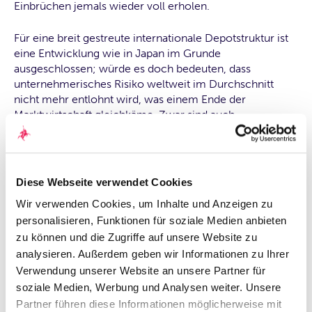
Einbrüchen jemals wieder voll erholen.
Für eine breit gestreute internationale Depotstruktur ist
eine Entwicklung wie in Japan im Grunde
ausgeschlossen; würde es doch bedeuten, dass
unternehmerisches Risiko weltweit im Durchschnitt
nicht mehr entlohnt wird, was einem Ende der
Marktwirtschaft gleichkäme. Zwar sind auch
internationale Aktienportfolios in der Historie um rund
50 % eingebrochen, sie haben sich jedoch in relativ
überschaubarer Zeit wieder erholt (nach der
Wirtschaftskrise 2008 beispielsweise innerhalb von
Diese Webseite verwendet Cookies
fünfeinhalb Jahren).
Wir verwenden Cookies, um Inhalte und Anzeigen zu
personalisieren, Funktionen für soziale Medien anbieten
Fazit
zu können und die Zugriffe auf unsere Website zu
analysieren. Außerdem geben wir Informationen zu Ihrer
Die Verwechslung des tatsächlichen Risikos einer
Verwendung unserer Website an unsere Partner für
Wertpapieranlage mit einzelnen Risikokennzahlen
soziale Medien, Werbung und Analysen weiter. Unsere
verführt dazu, den risikomindernden Effekt einer
Partner führen diese Informationen möglicherweise mit