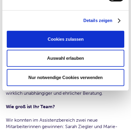
Unsere neue Strategie „Verantwortung“ kommt gut an
und gibt Anlegern endlich die Möglichkeit, nachhaltig
Details zeigen
Geld anzulegen und dabei ein optimales Rendite- und
Risikoprofil zu haben. Aktuell haben wir etwa zwölf
Millionen Euro in der Strategie „Verantwortung“ für
Cookies zulassen
unsere Kunden angelegt.
Mit welchen Bedürfnissen kommen die Menschen zur
Auswahl erlauben
Quirin Privatbank?
Die Hauptthemen unserer Kunden sind Minuszinsen und
Nur notwendige Cookies verwenden
der Umgang damit, Unsicherheit in Politik und
Wirtschaft, Zukunftssorgen sowie der Wunsch nach
wirklich unabhängiger und ehrlicher Beratung.
Wie groß ist Ihr Team?
Wir konnten im Assistenzbereich zwei neue
Mitarbeiterinnen gewinnen: Sarah Ziegler und Marie-