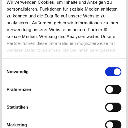
Wir verwenden Cookies, um Inhalte und Anzeigen zu
personalisieren, Funktionen für soziale Medien anbieten
zu können und die Zugriffe auf unsere Website zu
analysieren. Außerdem geben wir Informationen zu Ihrer
Verwendung unserer Website an unsere Partner für
soziale Medien, Werbung und Analysen weiter. Unsere
Partner führen diese Informationen möglicherweise mit
weiteren Daten zusammen, die Sie ihnen bereitgestellt
haben oder die sie im Rahmen Ihrer Nutzung der Dienste
gesammelt haben. Durch Klicken auf „Zulassen“-Buttons
Einwilligungsauswahl
willigen Sie gem. Art. 49 Abs. 1 DSGVO ein, dass auch
Notwendig
Anbieter in den USA Ihre Daten verarbeiten. Es ist
möglich, dass die übermittelten Daten durch lokale
Präferenzen
Behörden verarbeitet werden.
Zu Datenschutz
.
Statistiken
Die Quirin Privatbank hat ihr Anlagekonzept um den
Baustein „Verantwortung“ erweitert. Wie ist Ihre erste
Bilanz?
Marketing