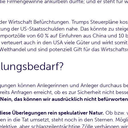
e Firmengewinne ankurbeln dürfte; und er steht für w
.
er Wirtschaft Befürchtungen. Trumps Steuerpläne kost
itung der US-Staatsschulden nahe. Das könnte zu stei
portzölle von 60 % auf Einfuhren aus China und 10 bi
 verteuert auch in den USA viele Güter und wirkt somit
lthandel und sind potenziell Gift für das Wirtschaft
lungsbedarf?
egungen können Anlegerinnen und Anleger durchaus b
s Anfragen erreicht, ob es zur Sicherheit nicht bess
 Nein, das können wir ausdrücklich nicht befürworten
diese Überlegungen rein spekulativer Natur.
Ob bzw. 
en in die Tat umsetzt, steht noch in den Sternen. Mögl
ektive, aber schlagzeilenträchtige Zölle verhängen wir