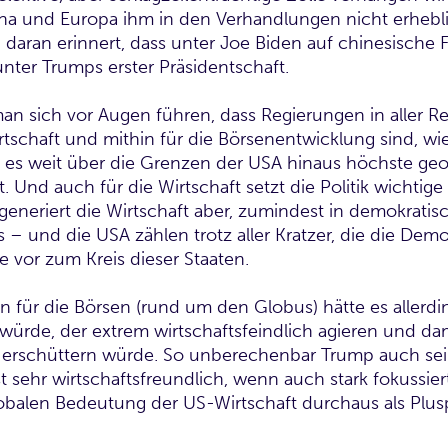
na und Europa ihm in den Verhandlungen nicht erheb
aran erinnert, dass unter Joe Biden auf chinesische
nter Trumps erster Präsidentschaft.
an sich vor Augen führen, dass Regierungen in aller Re
rtschaft und mithin für die Börsenentwicklung sind, wi
at es weit über die Grenzen der USA hinaus höchste geo
Und auch für die Wirtschaft setzt die Politik wichtige
neriert die Wirtschaft aber, zumindest in demokratis
– und die USA zählen trotz aller Kratzer, die die Demok
ie vor zum Kreis dieser Staaten.
 für die Börsen (rund um den Globus) hätte es allerdi
würde, der extrem wirtschaftsfeindlich agieren und dam
rschüttern würde. So unberechenbar Trump auch sein
ist sehr wirtschaftsfreundlich, wenn auch stark fokussie
lobalen Bedeutung der US-Wirtschaft durchaus als Plus