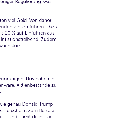
eniger Regulierung, was
en viel Geld. Von daher
genden Zinsen führen. Dazu
s 20 % auf Einfuhren aus
 inflationstreibend. Zudem
swachstum.
eunruhigen. Uns haben in
er wäre, Aktienbestände zu
.
wie genau Donald Trump
ich erscheint zum Beispiel,
d – und damit droht, viel