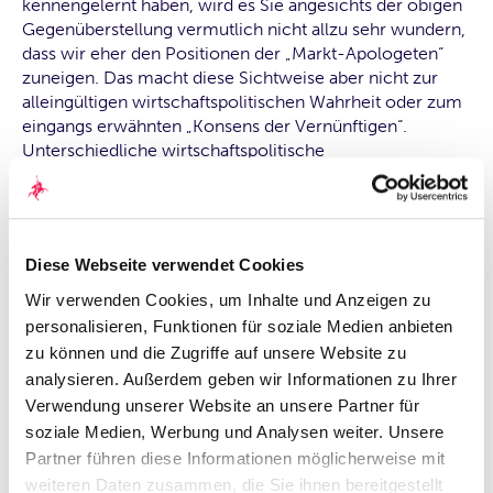
kennengelernt haben, wird es Sie angesichts der obigen
Gegenüberstellung vermutlich nicht allzu sehr wundern,
dass wir eher den Positionen der „Markt-Apologeten“
zuneigen. Das macht diese Sichtweise aber nicht zur
alleingültigen wirtschaftspolitischen Wahrheit oder zum
eingangs erwähnten „Konsens der Vernünftigen“.
Unterschiedliche wirtschaftspolitische
Herausforderungen erfordern entsprechende
Maßnahmen, die mal mehr auf der einen, mal mehr auf
der anderen „Seite“ verortet sind. Insofern geht es uns
nicht darum, Sie politisch zu beeinflussen. Zumal es –
Diese Webseite verwendet Cookies
wie bereits angesprochen – in allen Parteien beide
Positionen gibt, allerdings mit unterschiedlich starken
Wir verwenden Cookies, um Inhalte und Anzeigen zu
Ausprägungen.
personalisieren, Funktionen für soziale Medien anbieten
zu können und die Zugriffe auf unsere Website zu
Der eigentliche Grund, warum wir dieses (für uns eher
analysieren. Außerdem geben wir Informationen zu Ihrer
untypische) Thema im Rahmen eines Logbuchs
Verwendung unserer Website an unsere Partner für
behandeln wollten, besteht einfach darin, auf tiefere
soziale Medien, Werbung und Analysen weiter. Unsere
wirtschaftliche Zusammenhänge aufmerksam
Partner führen diese Informationen möglicherweise mit
machen zu wollen, die in den zu erwartenden
weiteren Daten zusammen, die Sie ihnen bereitgestellt
einfachen Botschaften des kommenden