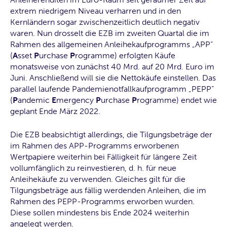
extrem niedrigem Niveau verharren und in den
Kernländern sogar zwischenzeitlich deutlich negativ
waren. Nun drosselt die EZB im zweiten Quartal die im
Rahmen des allgemeinen Anleihekaufprogramms „APP“
(
A
sset
P
urchase
P
rogramme) erfolgten Käufe
monatsweise von zunächst 40 Mrd. auf 20 Mrd. Euro im
Juni. Anschließend will sie die Nettokäufe einstellen. Das
parallel laufende Pandemienotfallkaufprogramm „PEPP“
(
P
andemic
E
mergency
P
urchase
P
rogramme) endet wie
geplant Ende März 2022.
Die EZB beabsichtigt allerdings, die Tilgungsbeträge der
im Rahmen des APP-Programms erworbenen
Wertpapiere weiterhin bei Fälligkeit für längere Zeit
vollumfänglich zu reinvestieren, d. h. für neue
Anleihekäufe zu verwenden. Gleiches gilt für die
Tilgungsbeträge aus fällig werdenden Anleihen, die im
Rahmen des PEPP-Programms erworben wurden.
Diese sollen mindestens bis Ende 2024 weiterhin
angelegt werden.