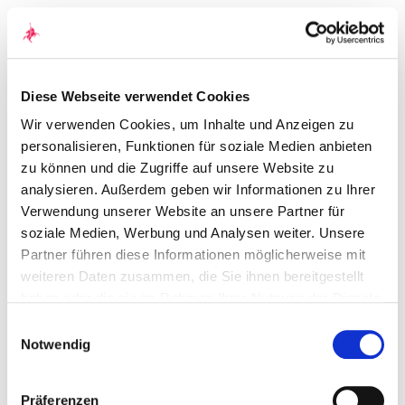
Diese Webseite verwendet Cookies
Wir verwenden Cookies, um Inhalte und Anzeigen zu
personalisieren, Funktionen für soziale Medien anbieten
zu können und die Zugriffe auf unsere Website zu
analysieren. Außerdem geben wir Informationen zu Ihrer
Verwendung unserer Website an unsere Partner für
soziale Medien, Werbung und Analysen weiter. Unsere
Partner führen diese Informationen möglicherweise mit
weiteren Daten zusammen, die Sie ihnen bereitgestellt
haben oder die sie im Rahmen Ihrer Nutzung der Dienste
gesammelt haben. Durch Klicken auf „Zulassen“-Buttons
Einwilligungsauswahl
willigen Sie gem. Art. 49 Abs. 1 DSGVO ein, dass auch
Notwendig
Anbieter in den USA Ihre Daten verarbeiten. Es ist
möglich, dass die übermittelten Daten durch lokale
Präferenzen