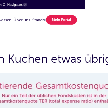
m Q-Navigator.
wissen
Über uns
Standorte
Mein Portal
 Kuchen etwas übrig