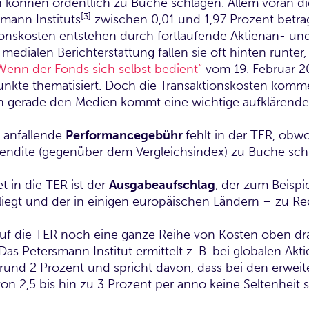
 können ordentlich zu Buche schlagen. Allem voran d
[3]
smann Instituts
zwischen 0,01 und 1,97 Prozent betr
onskosten entstehen durch fortlaufende Aktienan- und
edialen Berichterstattung fallen sie oft hinten runter,
Wenn der Fonds sich selbst bedient“
vom 19. Februar 20
 Punkte thematisiert. Doch die Transaktionskosten komm
n gerade den Medien kommt eine wichtige aufklärende 
 anfallende
Performancegebühr
fehlt in der TER, obwo
rendite (gegenüber dem Vergleichsindex) zu Buche schl
t in die TER ist der
Ausgabeaufschlag
, der zum Beispie
liegt und der in einigen europäischen Ländern – zu Rec
auf die TER noch eine ganze Reihe von Kosten oben dr
Das Petersmann Institut ermittelt z. B. bei globalen Akt
rund 2 Prozent und spricht davon, dass bei den erweit
on 2,5 bis hin zu 3 Prozent per anno keine Seltenheit s