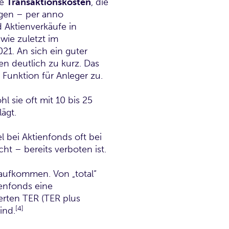
ie
Transaktionskosten
, die
agen – per anno
 Aktienverkäufe in
 wie zuletzt im
21. An sich ein guter
en deutlich zu kurz. Das
Funktion für Anleger zu.
hl sie oft mit 10 bis 25
ägt.
l bei Aktienfonds oft bei
ht – bereits verboten ist.
aufkommen. Von „total“
ienfonds eine
erten TER (TER plus
[4]
ind.