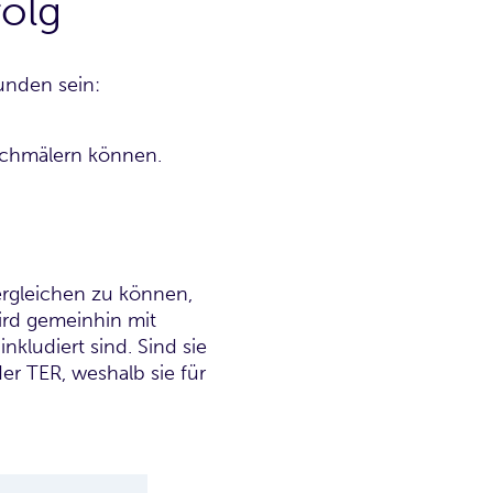
olg
unden sein:
 schmälern können.
ergleichen zu können,
ird gemeinhin mit
nkludiert sind. Sind sie
er TER, weshalb sie für